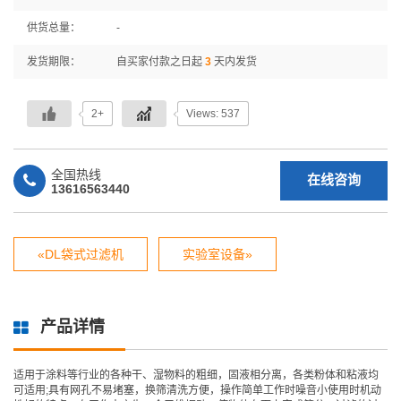
供货总量：
-
发货期限：
自买家付款之日起
3
天内发货
2+
Views: 537
全国热线
在线咨询
13616563440
«DL袋式过滤机
实验室设备»
产品详情
适用于涂料等行业的各种干、湿物料的粗细，固液相分离，各类粉体和粘液均
可适用;具有网孔不易堵塞，换筛清洗方便，操作简单工作时噪音小使用时机动