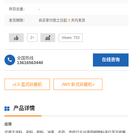
供货总量：
-
发货期限：
自买家付款之日起
3
天内发货
2+
Views: 753
全国热线
在线咨询
13616563440
«LS 蓝式砂磨机
JWS 卧式砂磨机»
产品详情
应用
适用于涂料、染料、颜料、油墨、农药、造纸行业对液固相物料进行湿法研磨