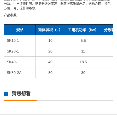
分散。生产连续性强、研磨分散效率高，能获得高质量产品，结构合理，换色
方便，易于操作和维修。
产品参数
规格
筒体容积（L）
主电机功率（kw）
分散轴转
SK10-1
10
5.5
SK20-1
20
11
SK40-1
40
18.5
SK80-2A
80
30
猜您想看